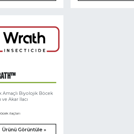
RATH™
 Amaçlı Biyolojik Böcek
ı ve Akar İlacı
öcek ilaçları
Ürünü Görüntüle »