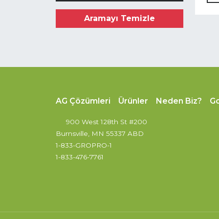
Aramayı Temizle
AG Çözümleri
Ürünler
Neden Biz?
G
900 West 128th St #200
Burnsville, MN 55337 ABD
1-833-GROPRO-1
1-833-476-7761