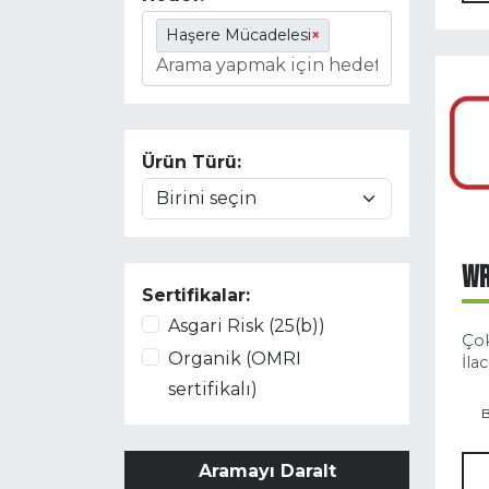
Haşere Mücadelesi
×
Ürün Türü:
W
Sertifikalar:
Asgari Risk (25(b))
Çok
Organik (OMRI
İlac
sertifikalı)
B
Aramayı Daralt