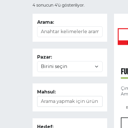
4 sonucun 4'ü gösteriliyor.
Arama:
Pazar:
FU
Çim
Mahsul:
Ama
B
Hedef: