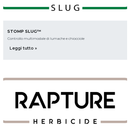
STOMP SLUG™
Controllo multimodale di lumache e chiocciole
Leggi tutto »