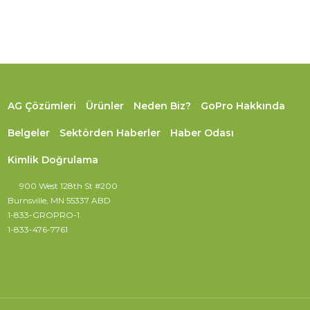
AG Çözümleri
Ürünler
Neden Biz?
GoPro Hakkında
Belgeler
Sektörden Haberler
Haber Odası
Kimlik Doğrulama
900 West 128th St #200
Burnsville, MN 55337 ABD
1-833-GROPRO-1
1-833-476-7761