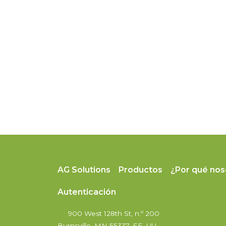
AG Solutions
Productos
¿Por qué nos
Autenticación
900 West 128th St, n.º 200
Burnsville, MN 55337, EE. UU.